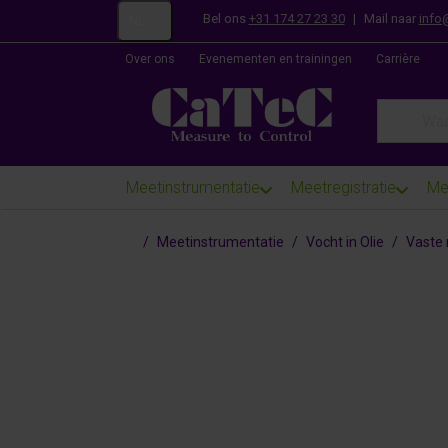
Bel ons
+31 174 27 23 30
|
Mail naar
info
NL
Over ons
Evenementen en trainingen
Carrière
Enter a se
Meetinstrumentatie
Meetregistratie
Me
Startpagina
Meetinstrumentatie
Vocht in Olie
Vaste