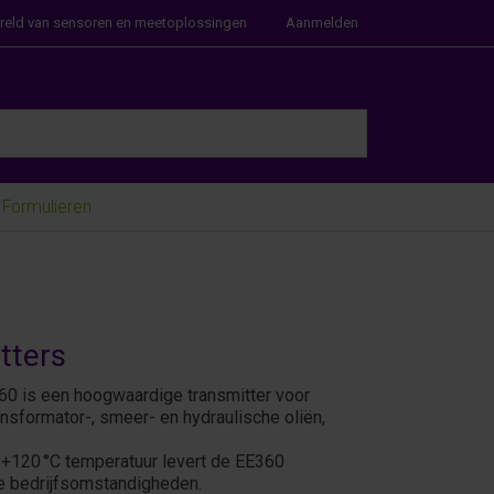
ereld van sensoren en meetoplossingen
Aanmelden
e Enter key to view all the results.
Formulieren
tters
60 is een hoogwaardige transmitter voor
nsformator-, smeer- en hydraulische oliën,
…+120 °C temperatuur levert de EE360
e bedrijfsomstandigheden.