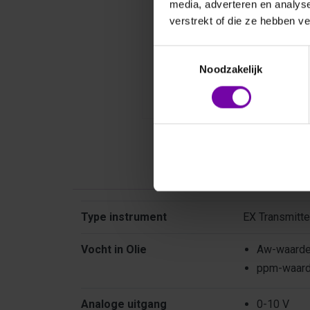
media, adverteren en analys
verstrekt of die ze hebben v
Toestemmingsselectie
Noodzakelijk
Kenmer
Kenmerken
Type instrument
EX Transmitte
Vocht in Olie
Aw-waard
ppm-waar
Analoge uitgang
0-10 V