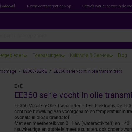
@catec.nl
Neem contact met ons op
Ontdek wat er speelt in de w
arch term. Results will appear automatically as you type. Press th
etgebieden
Toepassingen
Kalibratie & Service
Blog
 montage
EE360-SERIE
EE360 serie vocht in olie transmitters
E+E
EE360 serie vocht in olie transmi
EE360 Vocht-in-Olie Transmitter – E+E Elektronik De EE3
continue bewaking van vochtgehalte en temperatuur in tra
evenals in dieselbrandstof.
Met een meetbereik van 0…1 aw (wateractiviteit) en –40
nauwkeurige en stabiele meetresultaten, ook onder zwar