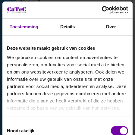
2292 JB Wateringen
KvK: 27156485
Toestemming
Details
Over
BTW: NL804250777B01
IBAN: NL56ABNA0467773904
Deze website maakt gebruik van cookies
Onze FHI leveringsvoorwaarden:
FHI voorwaarden Nederlands
We gebruiken cookies om content en advertenties te
FHI voorwaarden Engels
personaliseren, om functies voor social media te bieden
FHI voorwaarden Frans
en om ons websiteverkeer te analyseren. Ook delen we
informatie over uw gebruik van onze site met onze
partners voor social media, adverteren en analyse. Deze
partners kunnen deze gegevens combineren met andere
Neem contact met ons op
informatie die u aan ze heeft verstrekt of die ze hebben
verzameld op basis van uw gebruik van hun services.
Bedrijfsnaam
Toestemmingsselectie
Noodzakelijk