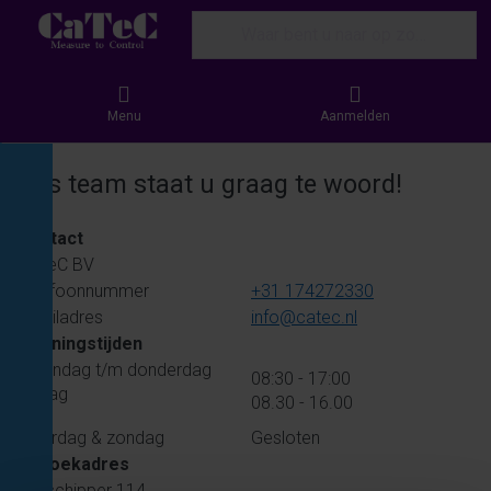
Enter a search term. Results will appear
Menu
Aanmelden
Ons team staat u graag te woord!
Contact
CaTeC BV
Telefoonnummer
+31 174272330
Emailadres
info@catec.nl
Openingstijden
maandag t/m donderdag
08:30 - 17:00
vrijdag
08.30 - 16.00
zaterdag & zondag
Gesloten
Bezoekadres
Turfschipper 114