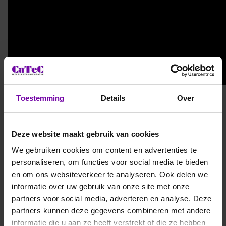
Toestemming
Details
Over
Bij CaTeC zijn we al meer dan 30 jaar gespecialiseerd in
meetinstrumentatie en sensortechnologie. Vanuit ons
Deze website maakt gebruik van cookies
hoofdkantoor in Wateringen leveren wij hoogwaardige
oplossingen voor het meten, registreren en analyseren van
We gebruiken cookies om content en advertenties te
klimaatparameters. Wij zijn trots op onze rol als importeur
personaliseren, om functies voor social media te bieden
van toonaangevende merken in de Benelux.
en om ons websiteverkeer te analyseren. Ook delen we
informatie over uw gebruik van onze site met onze
Ons team bestaat uit gedreven specialisten die techniek en
partners voor social media, adverteren en analyse. Deze
kennis combineren met persoonlijke service. Of het nu gaat
partners kunnen deze gegevens combineren met andere
om HVAC, industrie, meteorologie, tuinbouw, onderzoek of
informatie die u aan ze heeft verstrekt of die ze hebben
gebouwbeheer – wij zorgen dat u kunt vertrouwen op