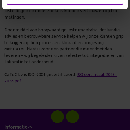
Onze missie is helder: het mogelijk maken dat bedrijven,
instellingen en onderzoekers kunnen vertrouwen op hun
metingen.
Door middel van hoogwaardige instrumentatie, deskundig
advies en betrouwbare service helpen wij onze klanten grip
te krijgen op hun processen, klimaat en omgeving.
Met CaTeC kiest u voor een partner die meer doet dan
leveren – wij begeleiden u van selectie tot integratie en van
kalibratie tot onderhoud.
CaTeC bv is ISO-9001 gecertificeerd.
ISO certificaat 2023-
2026.pdf
Informatie