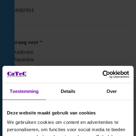
26-64982904
Aanvraag voor
Kalibratie
Reparatie
Retourzending
Type
Toestemming
Details
Over
Deze website maakt gebruik van cookies
Serienummer
We gebruiken cookies om content en advertenties te
personaliseren, om functies voor social media te bieden