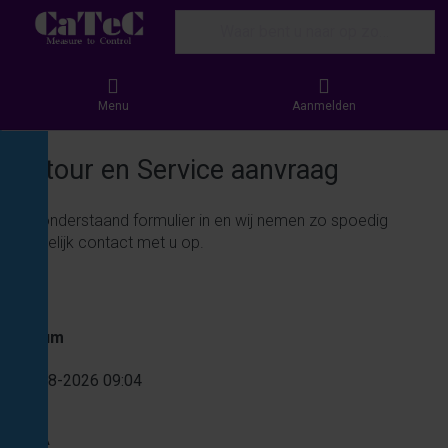
Enter a search term. Results will appear
Menu
Aanmelden
Retour en Service aanvraag
Vul onderstaand formulier in en wij nemen zo spoedig
mogelijk contact met u op.
Datum
09-08-2026 09:04
RMA