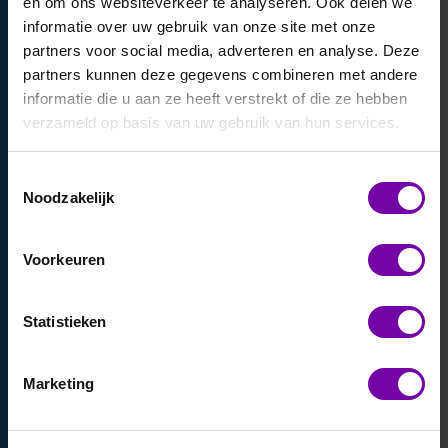
en om ons websiteverkeer te analyseren. Ook delen we
informatie over uw gebruik van onze site met onze
Klacht/ opmerkingen
partners voor social media, adverteren en analyse. Deze
partners kunnen deze gegevens combineren met andere
informatie die u aan ze heeft verstrekt of die ze hebben
verzameld op basis van uw gebruik van hun services.
BEDRIJFSGEGEVENS
Toestemmingsselectie
Noodzakelijk
Bedrijfsnaam
Voorkeuren
Afdeling
Statistieken
Marketing
Adres