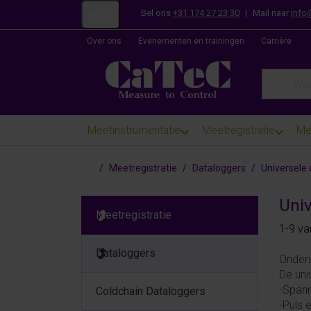
Bel ons
+31 174 27 23 30
|
Mail naar
info
NL
Over ons
Evenementen en trainingen
Carrière
Enter a se
Meetinstrumentatie
Meetregistratie
Me
Startpagina
Meetregistratie
Dataloggers
Universele 
Univ
Meetregistratie
Search
1-9
va
Dataloggers
Onders
De uni
-Span
Coldchain Dataloggers
-Puls 