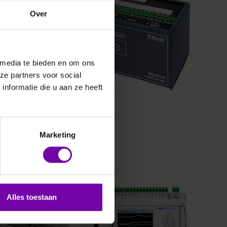
-16
SQ-1000
Over
datalogger met
sluiting
 media te bieden en om ons
ze partners voor social
nformatie die u aan ze heeft
Marketing
NOVUS
serie
Fieldlogger
sele
universele
Alles toestaan
oggers
datalogger