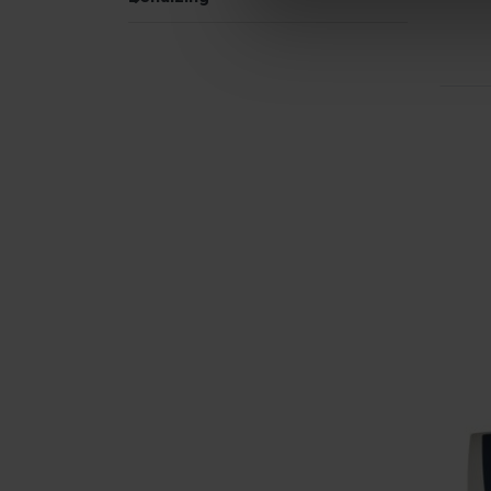
NOV
Lo
da