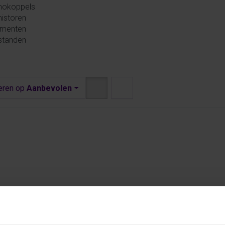
mokoppels
istoren
ementen
standen
eren op
Aanbevolen
SEN+KERN
DRIESEN+KERN
DRIESEN+K