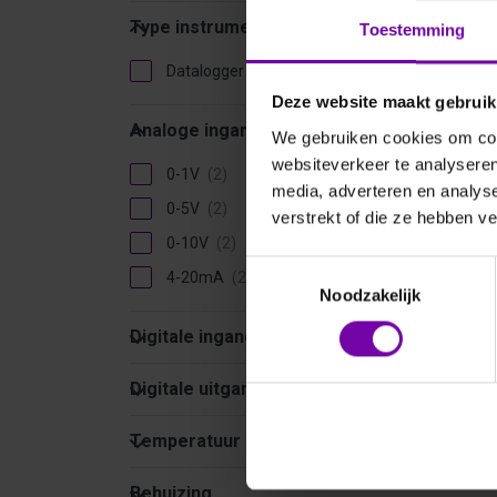
DK
Type instrument
Type instrument
Toestemming
PulsL
inkl.
Datalogger
Deze website maakt gebruik
Analoge ingang
Analoge ingang
We gebruiken cookies om cont
websiteverkeer te analyseren
0-1V
media, adverteren en analys
0-5V
verstrekt of die ze hebben v
0-10V
Toestemmingsselectie
4-20mA
Noodzakelijk
Digitale ingang
Digitale ingang
DRIE
Digitale uitgang
Digitale uitgang
DK
Temperatuur
Temperatuur
Behuizing
Behuizing