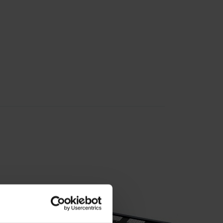
ERN
ELTEK