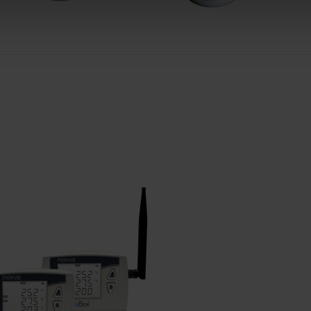
US
gBox
taloggers