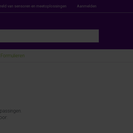
ereld van sensoren en meetoplossingen
Aanmelden
e Enter key to view all the results.
Formulieren
epassingen.
oor: