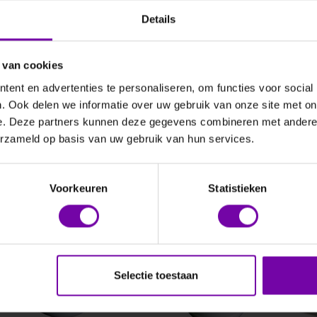
342
DCXP-8
DCXP
Details
og 1-kanaals datalogger
8-kanaals datalogger met
16-kanaals 
 kabel
schroef aansluiting
schroef aan
 van cookies
ent en advertenties te personaliseren, om functies voor social
. Ook delen we informatie over uw gebruik van onze site met on
e. Deze partners kunnen deze gegevens combineren met andere i
erzameld op basis van uw gebruik van hun services.
Voorkeuren
Statistieken
SEN+KERN
DRIESEN+KERN
ELTEK
334
DK341
SQ16 
univer
Selectie toestaan
datal