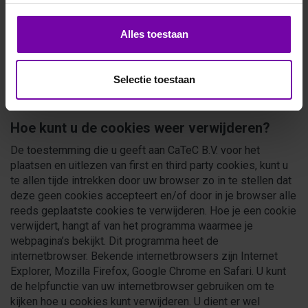
gegevens zo nodig aanpassingen in de website of
haar dienstverlening doorvoeren. Google kan deze
Alles toestaan
informatie aan derden verstrekken indien zij daartoe
wettelijk gehouden is en/of indien derden de
informatie namens Google verwerken. Google kan de
Selectie toestaan
informatie wel/niet gebruiken voor andere Google
diensten.
Hoe kunt u de cookies weer verwijderen?
De toestemming die u geeft aan CaTeC B.V. voor het
plaatsen en uitlezen van first en third party cookies, kunt u
te allen tijde intrekken door uw browser zo in te stellen dat
deze geen cookies accepteert en/of door in je browser alle
reeds geplaatste cookies te verwijderen. Hoe je een cookie
verwijdert, hangt af van het programma waarmee je
webpagina’s bekijkt. Dit programma heet de
internetbrowser. Bekende internetbrowsers zijn Internet
Explorer, Mozilla Firefox, Google Chrome en Safari. U kunt
de helpfunctie van uw internetbrowser gebruiken om te
kijken hoe u cookies kunt verwijderen. U dient er wel