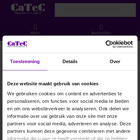
Enter a search term. Results will appear
Menu
Aanmelden
Binnenklimaat Cloud mogelijkheden
Toestemming
Details
Over
CaTeC Cloud biedt gebruiksvriendelijke dashboards voor
real‑time monitoring en historische analyse van
binnenklimaatdata zoals CO₂, temperatuur en
Deze website maakt gebruik van cookies
luchtvochtigheid. Communicatie verloopt via LoRa, Wi‑Fi,
We gebruiken cookies om content en advertenties te
GPRS of bekabeld netwerk. Alerts (e‑mail, sms of push)
personaliseren, om functies voor social media te bieden
garanderen snelle reacties bij grensoverschrijdingen.
en om ons websiteverkeer te analyseren. Ook delen we
informatie over uw gebruik van onze site met onze
Filteren en sorteren
partners voor social media, adverteren en analyse. Deze
partners kunnen deze gegevens combineren met andere
informatie die u aan ze heeft verstrekt of die ze hebben