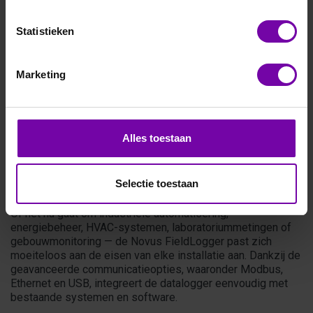
Statistieken
NOVUS
Fieldlogger universele datalogger
Marketing
De Novus FieldLogger is een krachtige en uiterst
veelzijdige universele datalogger die is ontworpen voor
nauwkeurige en continue monitoring in uiteenlopende
toepassingen. Met zijn flexibele ingangsmogelijkheden,
Alles toestaan
hoge meetresolutie en betrouwbare datacaptatie vormt de
FieldLogger een compleet platform voor het verzamelen,
registreren en analyseren van kritische proces- en
Selectie toestaan
omgevingsgegevens.
Of het nu gaat om industriële automatisering,
energiebeheer, HVAC-systemen, laboratoriummetingen of
gebouwmonitoring — de Novus FieldLogger past zich
moeiteloos aan de eisen van elke installatie aan. Dankzij de
geavanceerde communicatieopties, waaronder Modbus,
Ethernet en USB, integreert de datalogger eenvoudig met
bestaande systemen en software.