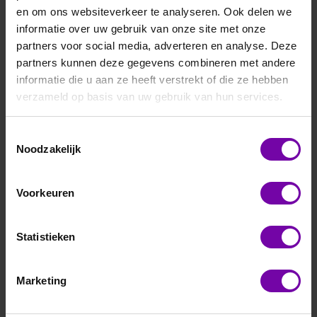
of Ethernet) en optioneel via een geïntegreerd display met
en om ons websiteverkeer te analyseren. Ook delen we
datalogfunctie, wat helpt bij predictive maintenance en
informatie over uw gebruik van onze site met onze
procesbewaking.
partners voor social media, adverteren en analyse. Deze
partners kunnen deze gegevens combineren met andere
informatie die u aan ze heeft verstrekt of die ze hebben
Filteren en sorteren
verzameld op basis van uw gebruik van hun services.
Toestemmingsselectie
Noodzakelijk
Voorkeuren
Statistieken
E+E
Marketing
EE360 serie vocht
in olie