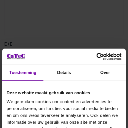
E+E
EE210 wandmodellen voor vochtigheid
en temperatuur (leverbaar tot
september 2026)
Toestemming
Details
Over
EE210 – Compacte RH/T-transmitter voor HVAC-
toepassingenDe EE210 van E+E Elektronik biedt
nauwkeurige meting van relatieve luchtvochtigheid en
Deze website maakt gebruik van cookies
temperatuur in ventilatiekanalen en gebouwautomatisering.
Dankzij de robuuste, onderhoudsarme behuizing en snelle
We gebruiken cookies om content en advertenties te
responstijd is hij de ideale keuze voor gestroomlijnde
personaliseren, om functies voor social media te bieden
HVAC-installaties.
en om ons websiteverkeer te analyseren. Ook delen we
Naadloze integratie met elk gebouwbeheersysteem dankzij
informatie over uw gebruik van onze site met onze
universele analoge uitgangen.