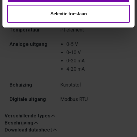
Type instrument
Transmitter
Selectie toestaan
Vochtigheid
Relatieve Vochtigheid
Temperatuur
Pt element
Analoge uitgang
0-5 V
0-10 V
0-20 mA
4-20 mA
Behuizing
Kunststof
Digitale uitgang
Modbus RTU
Verschillende types
Beschrijving
Download datasheet