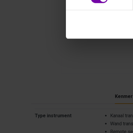
Kenmer
Kenmerken
Type instrument
Kanaal tran
Wand trans
Remote sen