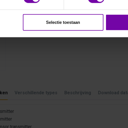
Selectie toestaan
ken
Verschillende types
Beschrijving
Download dat
smitter
mitter
sor transmitter