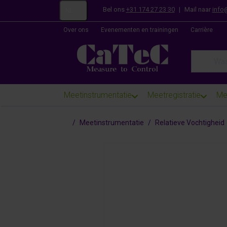
Bel ons
+31 174 27 23 30
|
Mail naar
info
NL
Over ons
Evenementen en trainingen
Carrière
Enter a se
Meetinstrumentatie
Meetregistratie
Me
Startpagina
Meetinstrumentatie
Relatieve Vochtigheid