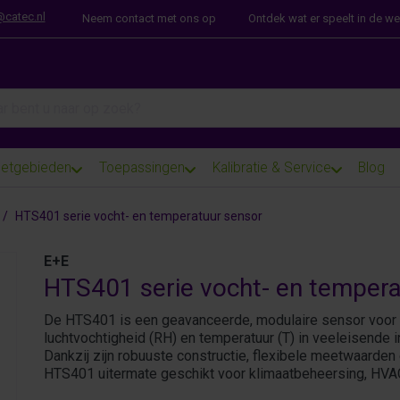
@catec.nl
Neem contact met ons op
Ontdek wat er speelt in de w
arch term. Results will appear automatically as you type. Press th
etgebieden
Toepassingen
Kalibratie & Service
Blog
HTS401 serie vocht- en temperatuur sensor
E+E
HTS401 serie vocht- en tempera
De HTS401 is een geavanceerde, modulaire sensor voor 
luchtvochtigheid (RH) en temperatuur (T) in veeleisend
Dankzij zijn robuuste constructie, flexibele meetwaarden
HTS401 uitermate geschikt voor klimaatbeheersing, HVAC,