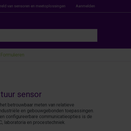
ereld van sensoren en meetoplossingen
Aanmelden
e Enter key to view all the results.
Formulieren
tuur sensor
het betrouwbaar meten van relatieve
e industriële en gebouwgebonden toepassingen.
 en configureerbare communicatie­opties is de
 laboratoria en procestechniek.