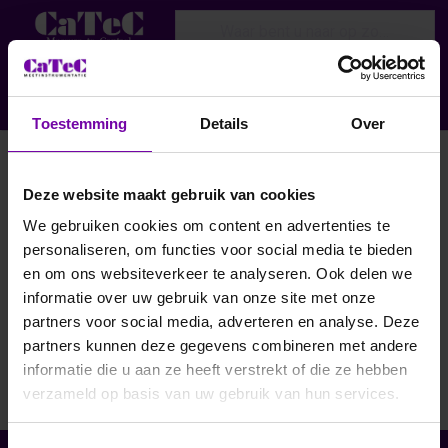
Enter a search term. Results will appear
Menu
Aanmelden
Toestemming
Details
Over
Op dit moment heeft CaTeC geen openstaande vacatures.
Heb je affiniteit met techniek en ben je op zoek naar een
Deze website maakt gebruik van cookies
nieuwe uitdaging? Dan maken we graag kennis met je.
We gebruiken cookies om content en advertenties te
personaliseren, om functies voor social media te bieden
Stuur je CV en een korte motivatie naar info@catec.nl. Wie
en om ons websiteverkeer te analyseren. Ook delen we
weet ben jij de enthousiaste collega die wij in de toekomst
aan ons team mogen verwelkomen.
informatie over uw gebruik van onze site met onze
partners voor social media, adverteren en analyse. Deze
partners kunnen deze gegevens combineren met andere
informatie die u aan ze heeft verstrekt of die ze hebben
verzameld op basis van uw gebruik van hun services.