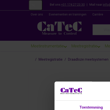
Bel ons
+31 174 27 23 30
|
Mail naar
info
NL
Over ons
Evenementen en trainingen
Carrière
Enter a se
Meetinstrumentatie
Meetregistratie
Me
Startpagina
Meetregistratie
Draadloze meetsystemen
Toestemming