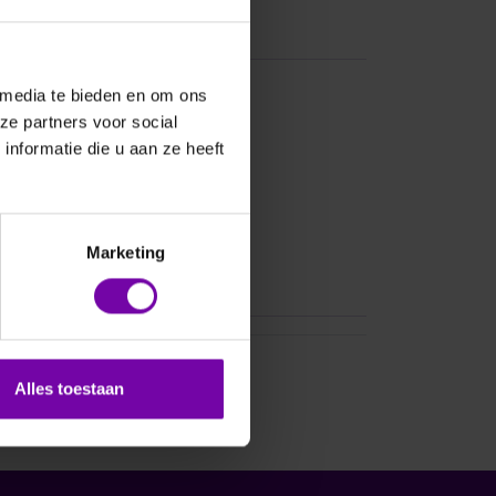
 media te bieden en om ons
ze partners voor social
Bij vragen, bel ons
nformatie die u aan ze heeft
Marketing
asheet
Alles toestaan