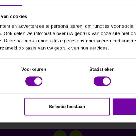
 van cookies
ent en advertenties te personaliseren, om functies voor social
. Ook delen we informatie over uw gebruik van onze site met on
Vraag een offerte aan
e. Deze partners kunnen deze gegevens combineren met andere i
erzameld op basis van uw gebruik van hun services.
Voorkeuren
Statistieken
ken
Verschillende types
Beschrijving
Download dat
Selectie toestaan