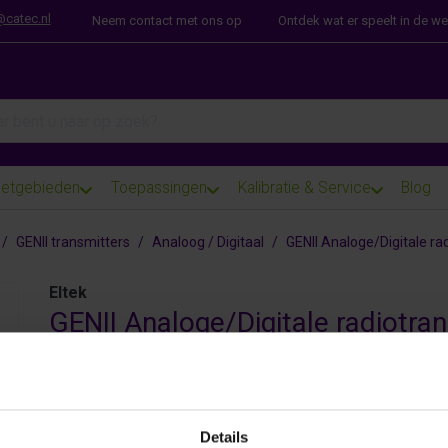
@catec.nl
Neem contact met ons op
Ontdek wat er speelt in de w
arch term. Results will appear automatically as you type. Press th
etgebieden
Toepassingen
Kalibratie & Service
Blog
GENII transmitters
Analoog / Digitaal
GENII Analoge/Digitale ra
Eltek
GENII Analoge/Digitale radiotra
Radiotransmitters voor analoge en digitale signalen.
-Spanning en Stroom
-Puls en events
-Weerstand
Details
-Frequentie