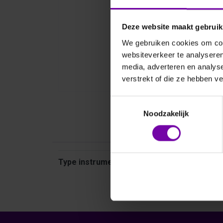
Deze website maakt gebruik
We gebruiken cookies om cont
websiteverkeer te analyseren
media, adverteren en analys
verstrekt of die ze hebben v
Toestemmingsselectie
Noodzakelijk
Kenmer
Kenmerken
Type instrument
Transmitter