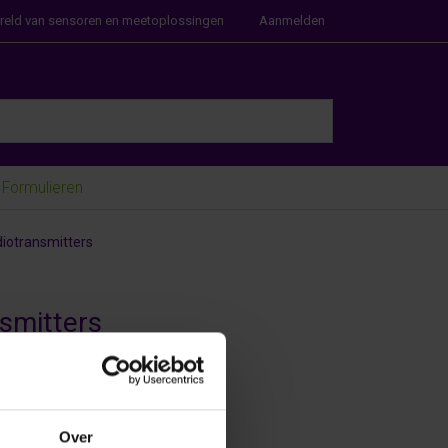
ereld van sensoren en meetoplossingen
Aanmelden
e Enter key to view all the results.
Formulieren
diotransmitters
nsmitters
Over