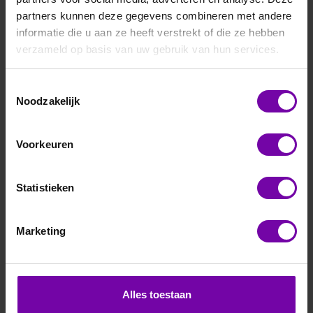
partners kunnen deze gegevens combineren met andere
informatie die u aan ze heeft verstrekt of die ze hebben
verzameld op basis van uw gebruik van hun services.
Toestemmingsselectie
Noodzakelijk
Eltek
GD-90A
Voorkeuren
Voor meer informatie :
Eltek GS serie
Statistieken
ARTIKELNUMMER
3304393
/
Marketing
Bij vragen, bel ons
Vraag een offerte aan
Alles toestaan