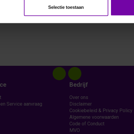
Selectie toestaan
ice
Bedrijf
t
Over ons
 en Service aanvraag
Disclaimer
Cookiebeleid & Privacy Policy
Algemene voorwaarden
Code of Conduct
MVO