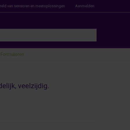
ereld van sensoren en meetoplossingen
Aanmelden
e Enter key to view all the results.
Formulieren
ijk, veelzijdig.