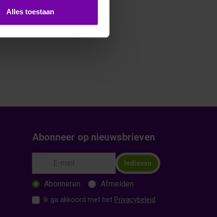
Alles toestaan
Abonneer op nieuwsbrieven
Indienen
Abonneren
Afmelden
Ik ga akkoord met het
Privacybeleid
.