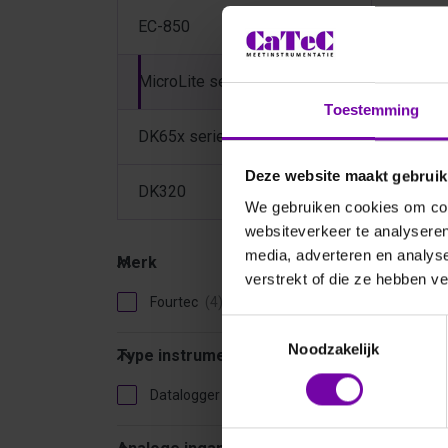
EC-850
MicroLite serie
Toestemming
DK65x serie
Deze website maakt gebruik
DK320
FOUR
We gebruiken cookies om cont
LI
websiteverkeer te analyseren
Merk
Micro
media, adverteren en analys
Merk
vocht
verstrekt of die ze hebben v
Fourtec
Toestemmingsselectie
Type instrument
Noodzakelijk
Type instrument
Datalogger
Analoge ingang