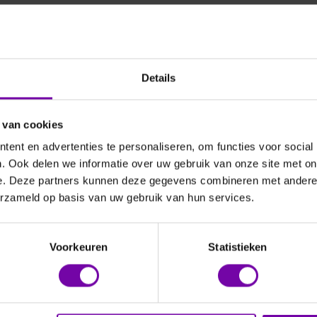
Details
 van cookies
TEC
FOURTEC
FOURTEC
ent en advertenties te personaliseren, om functies voor social
TE5032L-RH
LITE5032P-EXT
LITE5
. Ook delen we informatie over uw gebruik van onze site met on
lite datalogger voor
Microlite datalogger met
e. Deze partners kunnen deze gegevens combineren met andere i
 en temperatuur
externe voeler
erzameld op basis van uw gebruik van hun services.
Voorkeuren
Statistieken