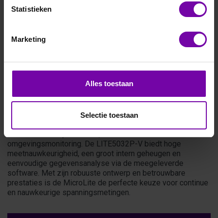
Statistieken
Marketing
Fourtec
LITE5032P-V
Fourtec MicroLite LITE5032P-V – Datalogger met 0–10V
Alles toestaan
ingang
De Fourtec MicroLite LITE5032P-V is een krachtige en
compacte datalogger voor het nauwkeurig meten en
registreren van analoge 0–10V signalen. Dankzij de brede
Selectie toestaan
compatibiliteit met externe sensoren is deze logger ideaal
voor industriële processen, laboratoria en
omgevingsmonitoring. De LITE5032P-V biedt hoge
meetnauwkeurigheid, een groot intern geheugen en
eenvoudige gegevensanalyse via de meegeleverde
software. Met zijn robuuste ontwerp en betrouwbare
prestaties is de MicroLite de perfecte keuze voor continue
en nauwkeurige spanningsmetingen.