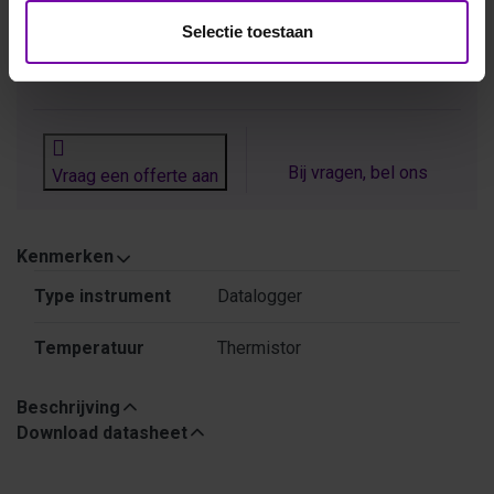
Selectie toestaan
ARTIKELNUMMER
3600036
/
Bij vragen, bel ons
Vraag een offerte aan
Kenmerken
Kenmerken
Type instrument
Datalogger
Temperatuur
Thermistor
Beschrijving
Download datasheet