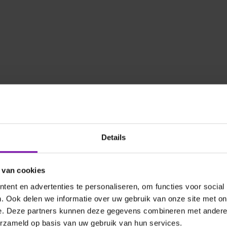
TSI
I 9535A
TSI 9535
snelheid /
Luchtsnelheid /
hoeveelheid en
luchthoeveelheid en
Details
ratuur meter, knikvoeler
temperatuur meter
 van cookies
ent en advertenties te personaliseren, om functies voor social
. Ook delen we informatie over uw gebruik van onze site met on
e. Deze partners kunnen deze gegevens combineren met andere i
erzameld op basis van uw gebruik van hun services.