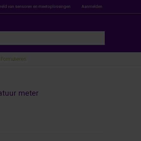
ereld van sensoren en meetoplossingen
Aanmelden
e Enter key to view all the results.
Formulieren
atuur meter