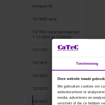
Omniport 40
TSI 9600 serie
TSI 9565 serie (opvolger per
1-12-2026 de TSI9630)
TSI
TSI 5725
TS
Lucht
TSI 5815
lucht
Toestemming
tempe
TSI 5825
Deze website maakt gebruik
We gebruiken cookies om cont
TSI 9515
websiteverkeer te analyseren
media, adverteren en analys
TSI 9535
verstrekt of die ze hebben v