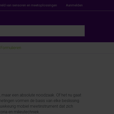
ereld van sensoren en meetoplossingen
Aanmelden
e Enter key to view all the results.
Formulieren
e, maar een absolute noodzaak. Of het nu gaat
etingen vormen de basis van elke beslissing.
 nauwkeurig mobiel meetinstrument dat zich
oria en milieutechniek.