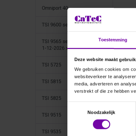
Omniport 40
Sort
TSI 9600 serie
Toestemming
TSI 9565 serie (opvolger per
1-12-2026 de TSI9630)
Deze website maakt gebruik
TSI 5725
We gebruiken cookies om cont
websiteverkeer te analyseren
TSI 5815
media, adverteren en analys
verstrekt of die ze hebben v
HON
TSI 5825
Fl
Toestemmingsselectie
ha
Noodzakelijk
TSI 9515
TSI 9535