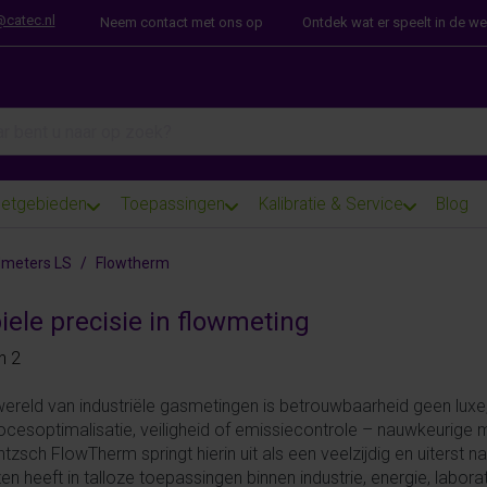
@catec.nl
Neem contact met ons op
Ontdek wat er speelt in de w
arch term. Results will appear automatically as you type. Press th
etgebieden
Toepassingen
Kalibratie & Service
Blog
meters LS
Flowtherm
ele precisie in flowmeting
 results:
n
2
wereld van industriële gasmetingen is betrouwbaarheid geen lux
cesoptimalisatie, veiligheid of emissiecontrole – nauwkeurige m
tzsch FlowTherm springt hierin uit als een veelzijdig en uiterst
n heeft in talloze toepassingen binnen industrie, energie, laborat