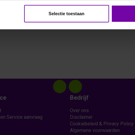
Selectie toestaan
ice
Bedrijf
t
Over ons
 en Service aanvraag
Disclaimer
Cookiebeleid & Privacy Policy
Algemene voorwaarden