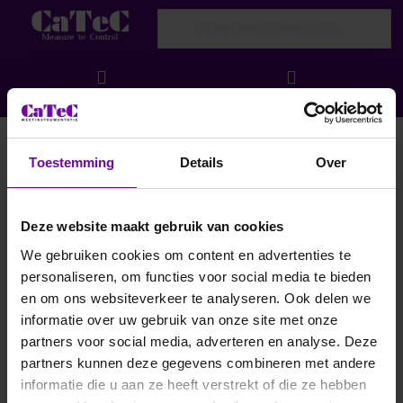
Enter a search term. Results will appear
Menu
Aanmelden
Multifunctionele handmeer
Toestemming
Details
Over
Search results:
1-2
van
2
Robuuste handmeter met datalog functie aansluitbaar voor
Deze website maakt gebruik van cookies
%RV, °C, m/s, CO2 en andere omgevingsparameters.
We gebruiken cookies om content en advertenties te
personaliseren, om functies voor social media te bieden
Filteren en sorteren
en om ons websiteverkeer te analyseren. Ook delen we
informatie over uw gebruik van onze site met onze
partners voor social media, adverteren en analyse. Deze
partners kunnen deze gegevens combineren met andere
informatie die u aan ze heeft verstrekt of die ze hebben