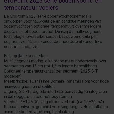
GroPoint 2625 serie bodemvocht- en
temperatuur voelers
De GroPoint 2625-serie bodemvochtopnemers is
ontworpen voor nauwkeurige en continue metingen van
bodemvocht (en optioneel temperatuur) over meerdere
dieptes in het bodemprofiel. Dankzij de multi-segment
technologie levert elke sensor betrouwbare data per
segment van 15 cm, zonder dat meerdere afzonderlijke
sensoren nodig zijn.
Belangrijkste kenmerken:
Multi-segment meting: elke probe meet bodemvocht over
segmenten van 15 cm (tot 1,2 m lengte beschikbaar)
Optioneel temperatuurkanaal per segment (2625-S-T
modellen)
Meetprincipe: TDT⁵ (Time Domain Transmission) voor hoge
nauwkeurigheid en stabiliteit
Uitgang: SDI-12 digitale interface, eenvoudig te integreren
in dataloggers en telemetriesystemen
Voeding: 6–14 VDC, laag stroomverbruik (ca. 15–20 mA)
Robuust ontwerp: geschikt voor langdurige veldinstallaties,
minimale bodemverstoring bij plaatsing