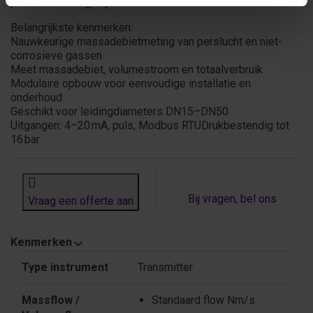
procesbewakingssystemen.
Belangrijkste kenmerken:
Nauwkeurige massadebietmeting van perslucht en niet-
corrosieve gassen
Meet massadebiet, volumestroom en totaalverbruik
Modulaire opbouw voor eenvoudige installatie en
onderhoud
Geschikt voor leidingdiameters DN15–DN50
Uitgangen: 4–20 mA, puls, Modbus RTUDrukbestendig tot
16 bar
Bij vragen, bel ons
Vraag een offerte aan
Kenmerken
Kenmerken
Type instrument
Transmitter
Massflow /
Standaard flow Nm/s