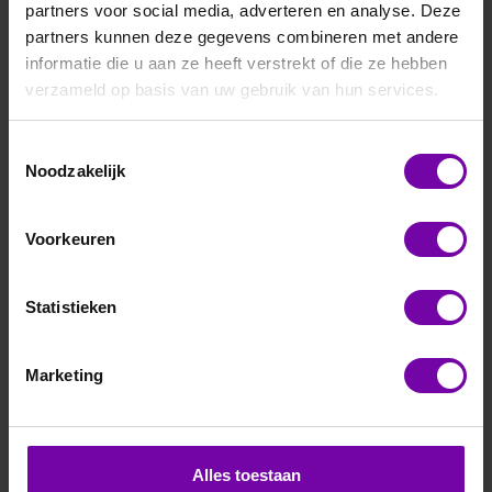
partners voor social media, adverteren en analyse. Deze
partners kunnen deze gegevens combineren met andere
informatie die u aan ze heeft verstrekt of die ze hebben
verzameld op basis van uw gebruik van hun services.
Toestemmingsselectie
E+E
Noodzakelijk
EE600-HV52-A7
druktransmitter ±0-1000 Pa analoog
Voorkeuren
Voor meer informatie :
EE600 serie
Statistieken
ARTIKELNUMMER
6150002
/
Marketing
Bij vragen, bel ons
Vraag een offerte aan
Alles toestaan