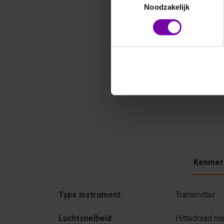
Noodzakelijk
Kenmer
Kenmerken
Type instrument
Transmitter
Luchtsnelheid
Hittedraad m