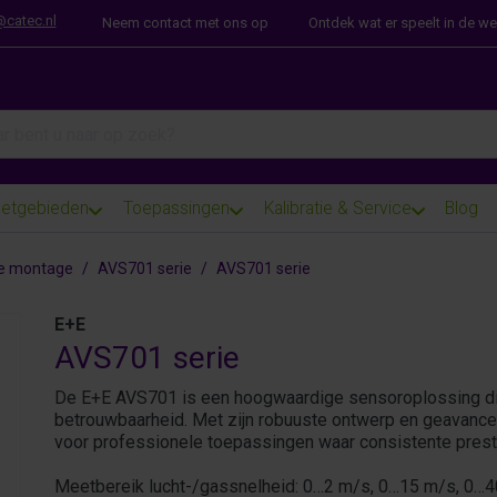
@catec.nl
Neem contact met ons op
Ontdek wat er speelt in de w
arch term. Results will appear automatically as you type. Press th
etgebieden
Toepassingen
Kalibratie & Service
Blog
e montage
AVS701 serie
AVS701 serie
E+E
AVS701 serie
De E+E AVS701 is een hoogwaardige sensoroplossing die 
betrouwbaarheid. Met zijn robuuste ontwerp en geavanc
voor professionele toepassingen waar consistente presta
Meetbereik lucht-/gassnelheid: 0…2 m/s, 0…15 m/s, 0…