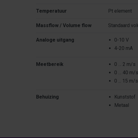
Temperatuur
Pt element
Massflow / Volume flow
Standaard vo
Analoge uitgang
0-10 V
4-20 mA
Meetbereik
0 … 2 m/s
0 … 40 m/
0 ... 15 m/s
Behuizing
Kunststof
Metaal