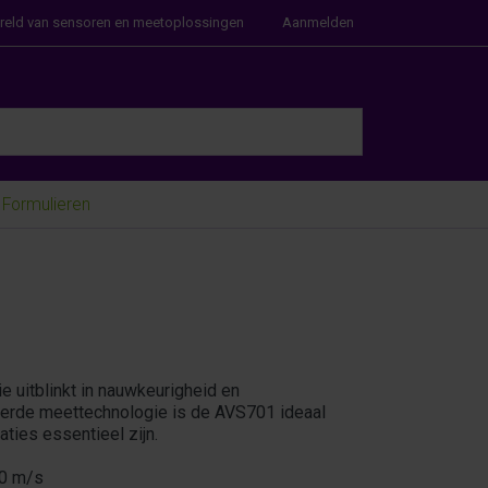
ereld van sensoren en meetoplossingen
Aanmelden
e Enter key to view all the results.
Formulieren
uitblinkt in nauwkeurigheid en
eerde meettechnologie is de AVS701 ideaal
ties essentieel zijn.
40 m/s