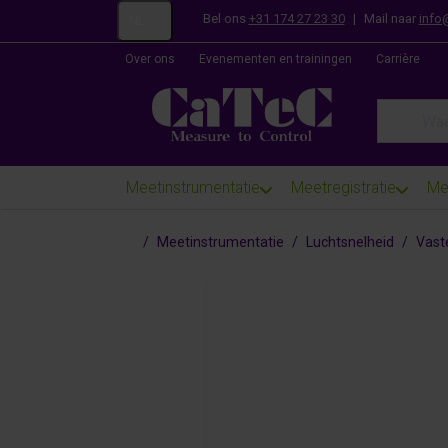
Bel ons
+31 174 27 23 30
|
Mail naar
info
NL
Over ons
Evenementen en trainingen
Carrière
Enter a se
Meetinstrumentatie
Meetregistratie
Me
Startpagina
Meetinstrumentatie
Luchtsnelheid
Vast