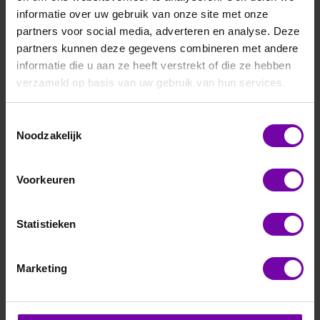
-Wind energie
informatie over uw gebruik van onze site met onze
-Wind- en klimaat onderzoek
partners voor social media, adverteren en analyse. Deze
partners kunnen deze gegevens combineren met andere
informatie die u aan ze heeft verstrekt of die ze hebben
Filteren en sorteren
verzameld op basis van uw gebruik van hun services.
Toestemmingsselectie
Noodzakelijk
Voorkeuren
Statistieken
THIES
THIES
Marketing
First Class -
First Class -
windrichting
windsnelheid