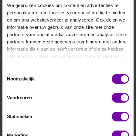
We gebruiken cookies om content en advertenties te
personaliseren, om functies voor social media te bieden
en om ons websiteverkeer te analyseren. Ook delen we
informatie over uw gebruik van onze site met onze
partners voor social media, adverteren en analyse. Deze
partners kunnen deze gegevens combineren met andere
informatie die u aan ze heeft verstrekt of die ze hebben
verzameld op basis van uw gebruik van hun services.
THIES
THIES
4.3515.50.161
4.3515.50.061
uitgang 0-10V
Toestemmingsselectie
Noodzakelijk
Voorkeuren
Statistieken
Marketing