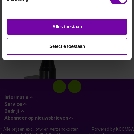
THIES
Alles toestaan
4.3515.50.100
Uitgang 100Hz
Selectie toestaan
Informatie
Service
Bedrijf
Abonneer op nieuwsbrieven
* Alle prijzen excl. btw en
verzendkosten
Powered by
KOOMBA