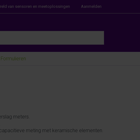
ereld van sensoren en meetoplossingen
Aanmelden
e Enter key to view all the results.
Formulieren
erslag meters.
.
 capacitieve meting met keramische elementen.