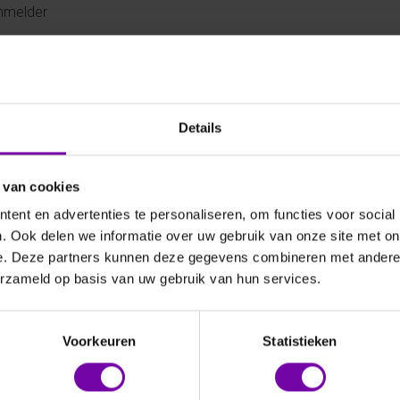
nmelder
der belangrijk instrument in de wereld van neerslagdetectie is
ntworpen om de aanwezigheid van regen snel en nauwkeurig te de
oepassingen, zoals irrigatiesystemen in de landbouw, weervoorsp
voeligheid voor zelfs de lichtste regendruppels, bieden regenme
m dat afhankelijk is van nauwkeurige en real-time neerslaggege
Details
eren op
Aanbevolen
 van cookies
ent en advertenties te personaliseren, om functies voor social
. Ook delen we informatie over uw gebruik van onze site met on
e. Deze partners kunnen deze gegevens combineren met andere i
erzameld op basis van uw gebruik van hun services.
Voorkeuren
Statistieken