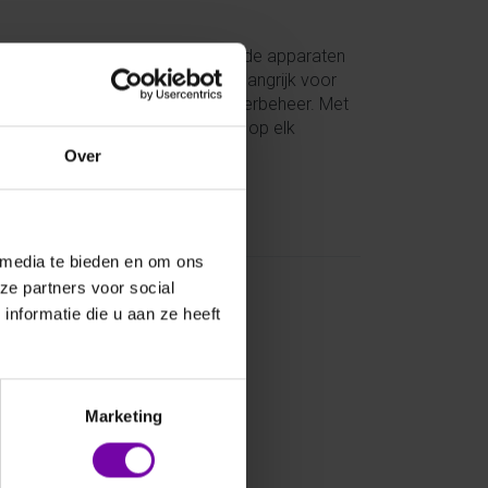
 de regenmelder. Deze geavanceerde apparaten
tecteren. Regenmelders zijn belangrijk voor
ellingsmodellen en stedelijk waterbeheer. Met
lders een waardevolle aanvulling op elk
vens.
Over
 media te bieden en om ons
ze partners voor social
nformatie die u aan ze heeft
Marketing