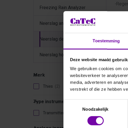
-Rege
Freezing Rain Analyzer
Een an
zijn o
Neerslag analyzers
vele t
hun ge
Neerslag detectie
systee
Toestemming
Neerslag hoeveelheid
Sort
Deze website maakt gebruik
We gebruiken cookies om cont
Merk
Merk
websiteverkeer te analyseren
media, adverteren en analys
Thies
verstrekt of die ze hebben v
Type instrument
Type instrument
Toestemmingsselectie
Noodzakelijk
Transmitter
Analoge ingang