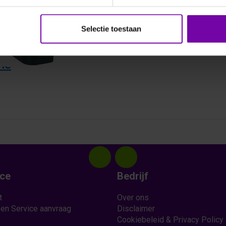
S
THIES
tische
5.4106.00.100
Selectie toestaan
erslagmelder
Keramische regenmelder,
ja/nee, changeover
4103.xx.xxx
rie
ice
Bedrijf
t
Over ons
 en Service aanvraag
Disclaimer
Cookiebeleid & Privacy Policy