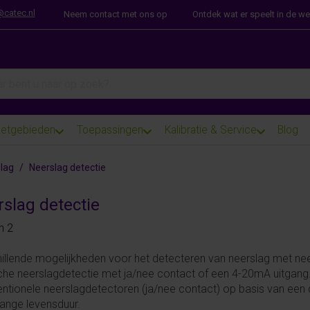
@catec.nl
Neem contact met ons op
Ontdek wat er speelt in de w
arch term. Results will appear automatically as you type. Press th
etgebieden
Toepassingen
Kalibratie & Service
Blog
lag
Neerslag detectie
slag detectie
 results:
n
2
illende mogelijkheden voor het detecteren van neerslag met ne
che neerslagdetectie met ja/nee contact of een 4-20mA uitgang
ntionele neerslagdetectoren (ja/nee contact) op basis van een
lange levensduur.