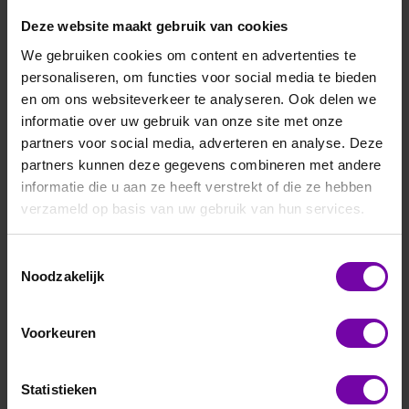
temperatuurmetingen kan de analyzer niet alleen neerslag
Deze website maakt gebruik van cookies
vaststellen, maar ook bepalen of deze daadwerkelijk
bevriest bij contact. Dit maakt het systeem ideaal voor
We gebruiken cookies om content en advertenties te
toepassing in:
personaliseren, om functies voor social media te bieden
en om ons websiteverkeer te analyseren. Ook delen we
-Weer- en klimaattoepassingen
informatie over uw gebruik van onze site met onze
-Transport- en verkeersmonitoring
partners voor social media, adverteren en analyse. Deze
-Windturbines en hoogspanningslijnen
partners kunnen deze gegevens combineren met andere
-Luchthavens en spoorwegen
informatie die u aan ze heeft verstrekt of die ze hebben
De Thies Freezing Rain Analyzer levert real-time data die
verzameld op basis van uw gebruik van hun services.
essentieel is voor waarschuwingen en preventieve
maatregelen. Het robuuste ontwerp maakt langdurige inzet
Toestemmingsselectie
in zware weersomstandigheden mogelijk.
Noodzakelijk
Filteren en sorteren
Voorkeuren
Statistieken