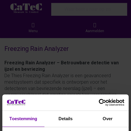
Enter a search term. Results will appear
Menu
Aanmelden
Freezing Rain Analyzer
Freezing Rain Analyzer – Betrouwbare detectie van
ijzel en bevriezing
De Thies Freezing Rain Analyzer is een geavanceerd
meetsysteem dat specifiek is ontworpen voor het
detecteren van bevriezende neerslag (ijzel) – een
weersverschijnsel dat ernstige risico’s kan veroorzaken
voor infrastructuur, verkeer en energievoorziening. Met
hoge gevoeligheid en precisie detecteert dit instrument het
ontstaan en de opbouw van ijzel op oppervlakken.
Toestemming
Details
Over
Dankzij een combinatie van optische sensoren en