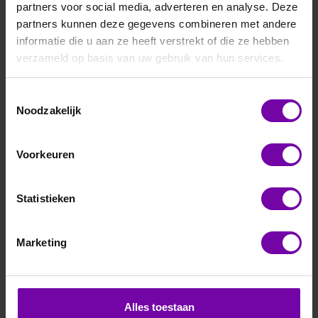
Filteren en sorteren
partners voor social media, adverteren en analyse. Deze
partners kunnen deze gegevens combineren met andere
informatie die u aan ze heeft verstrekt of die ze hebben
verzameld op basis van uw gebruik van hun services.
Toestemmingsselectie
Noodzakelijk
Voorkeuren
E+E
Statistieken
EE772 serie Mass
Flow
Marketing
Transmitters
Alles toestaan