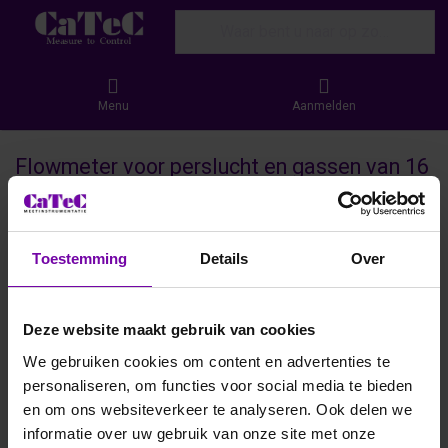
Enter a search term. Results will appear
Menu
Aanmelden
Flowmeter voor perslucht en gassen van 16
bar t/m 40 bar
De EE772 Flowmeter is speciaal ontwikkeld voor het
Toestemming
Details
Over
betrouwbaar meten van perslucht en gassen bij hogere
drukken, van 16 tot 40 bar. Dankzij de robuuste constructie
en geavanceerde meettechnologie biedt deze flowmeter
hoge precisie, zelfs onder zware industriële
Deze website maakt gebruik van cookies
omstandigheden. Eenvoudig te installeren en
We gebruiken cookies om content en advertenties te
gebruiksvriendelijk, ondersteunt de EE772 u bij het efficiënt
personaliseren, om functies voor social media te bieden
en veilig monitoren van uw gasstromen.
en om ons websiteverkeer te analyseren. Ook delen we
informatie over uw gebruik van onze site met onze