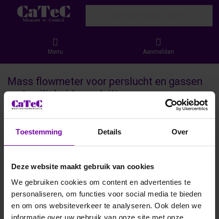
Enter a search term. Results will appear
Menu
Aanmelden
Mass flowmeter voor perslucht en gassen
met veiligheid aansluiting.
De EE776 Mass Flowmeter biedt betrouwbare en uiterst
nauwkeurige meting van perslucht en gassen, uitgerust met
Toestemming
Details
Over
een veiligheid aansluiting voor extra zekerheid in uw
processen. Dankzij de geavanceerde massflowtechnologie
en robuuste constructie is de EE776 ideaal voor
Deze website maakt gebruik van cookies
veeleisende industriële toepassingen. Eenvoudig te
installeren en gebruiksvriendelijk, helpt deze flowmeter u bij
We gebruiken cookies om content en advertenties te
het efficiënt, veilig en gecontroleerd monitoren van
personaliseren, om functies voor social media te bieden
gasstromen.
en om ons websiteverkeer te analyseren. Ook delen we
informatie over uw gebruik van onze site met onze