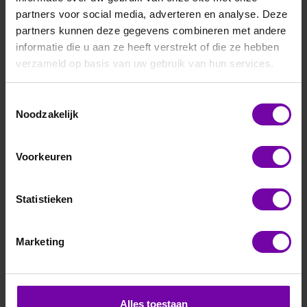
partners voor social media, adverteren en analyse. Deze
Filteren en sorteren
partners kunnen deze gegevens combineren met andere
informatie die u aan ze heeft verstrekt of die ze hebben
verzameld op basis van uw gebruik van hun services.
Toestemmingsselectie
Noodzakelijk
Voorkeuren
Statistieken
E+E
EE776 serie
perslucht flow
Marketing
transmitters
Alles toestaan