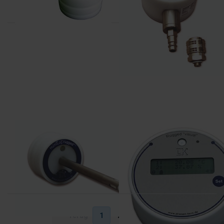
DRIESEN+KERN
DRIESEN+KERN
DK320-DM
DK651-0-0-0-0
Terug
1
2
Verder