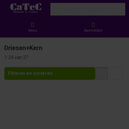
Enter a search term. Results will appear
Menu
Aanmelden
Driesen+Kern
Search results:
1-24
van
27
Filteren en sorteren