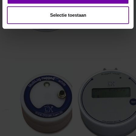
Selectie toestaan
DRIESEN+KERN
DRIESEN+KERN
DK311-SMS
DK654-3S-0-0-0