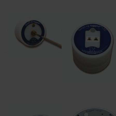
DRIESEN+KERN
DRIESEN+KERN
DK310-DM
DK315
temperatuur datalogger, vaste
temperatuur datalogger, 1-
meetvoeler
kanaal voor thermokoppel
DRIESEN+KERN
DRIESEN+KERN
DK320
DK653