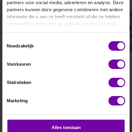
partners voor social media, adverteren en analyse. Deze
DK659
DK650-3S-0-0-0
partners kunnen deze gegevens combineren met andere
vocht, temperatuur diff/druk
3 kanaals datalogger
informatie die u aan ze heeft verstrekt of die ze hebben
en licht datalogger
verzameld op basis van uw gebruik van hun services.
Toestemmingsselectie
Noodzakelijk
Voorkeuren
Statistieken
DRIESEN+KERN
DRIESEN+KERN
Marketing
DK656
DK310
Alles toestaan