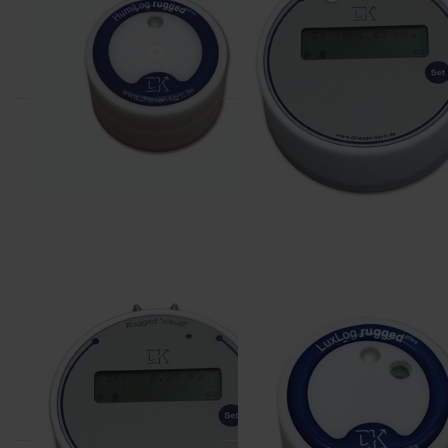
temperatuur en vocht
barometrische druk
datalogger, interne sensor
datalogger
DRIESEN+KERN
DRIESEN+KERN
DK654
DK361
differentieel druk datalogger
LuxLog datalogger voor
kunstlicht