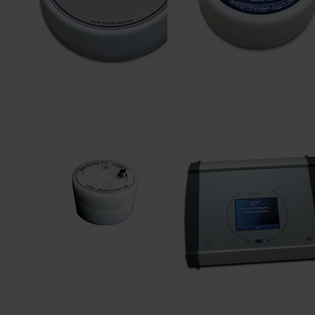
DRIESEN+KERN
DRIESEN+KERN
DK342
DCXP-8
PulsLog 1-kanaals datalogger
8-kanaals datalogger met
inkl. kabel
schroef aansluiting