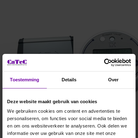
DRIESEN+KERN
DRIESEN+KERN
DCXP-16
DK655
16-kanaals datalogger met
vocht, temperatuur en druk
schroef aansluiting
datalogger
Toestemming
Details
Over
Deze website maakt gebruik van cookies
We gebruiken cookies om content en advertenties te
personaliseren, om functies voor social media te bieden
en om ons websiteverkeer te analyseren. Ook delen we
informatie over uw gebruik van onze site met onze
DRIESEN+KERN
DRIESEN+KERN