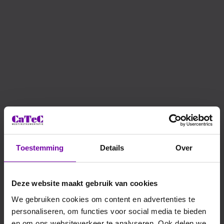
s het meten van neerslag zo belangrijk?
tingen zijn van essentieel belang voor diverse
 waaronder landbouw, hydrologie en stedelijk
rbeheer. Een nauwkeurige registratie van
neerslaghoeveelheden draagt bij aan:
voorspellingen: Meteorologen gebruiken
ta om nauwkeurige voorspellingen te maken en
eme weersomstandigheden te signaleren.
eer: Overheden en waterschappen gebruiken
egevens om waterreservoirs te beheren en
verstromingsrisico's te verminderen.
erzoek: Langetermijnregistraties van neerslag
Toestemming
Details
Over
wetenschappers om klimaatveranderingen te
nalyseren en modellen te verbeteren.
Deze website maakt gebruik van cookies
 Disdro Neerslagmelder: De Betrouwbare
We gebruiken cookies om content en advertenties te
Keuze
personaliseren, om functies voor social media te bieden
en om ons websiteverkeer te analyseren. Ook delen we