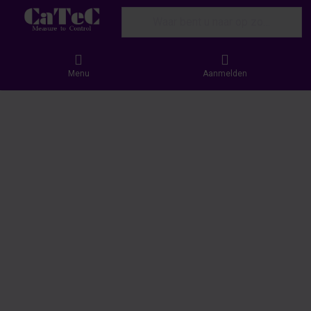
Enter a search term. Results will appear
Menu
Aanmelden
Neerslagmelders
ng van Nauwkeurige Neerslagmetingen met
de Thies Disdro Neerslagmelder
ingen spelen een cruciale rol in meteorologie,
beheer en klimaatonderzoek. Betrouwbare
aggegevens helpen bij het voorspellen van
ngen, droogteperiodes en weersveranderingen.
keurige en continue metingen is geavanceerde
logie vereist. CaTeC biedt de Thies Disdro
elder aan, een toonaangevend instrument dat
t staat voor precisie en betrouwbaarheid.