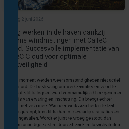
Veilig werken in de haven dankzij slimme windmetingen met C
dinsdag 2 juni 2026
CaTeC BV
Veilig werken in de haven dankzij
slimme windmetingen met CaTeC
Cloud. Succesvolle implementatie van
CaTeC Cloud voor optimale
werkveiligheid
Tot dat moment werden weersomstandigheden niet actief
gemonitord. De beslissing om werkzaamheden voort te
zetten of stil te leggen werd voornamelijk ad hoc genomen
op basis van ervaring en inschatting. Dit brengt echter
risico's met zich mee. Wanneer werkzaamheden te laat
worden gestopt, kan dit leiden tot gevaarlijke situaties en
zelfs ongevallen. Wordt er juist te vroeg gestopt, dan
ontstaan onnodige kosten doordat laad- en losactiviteiten