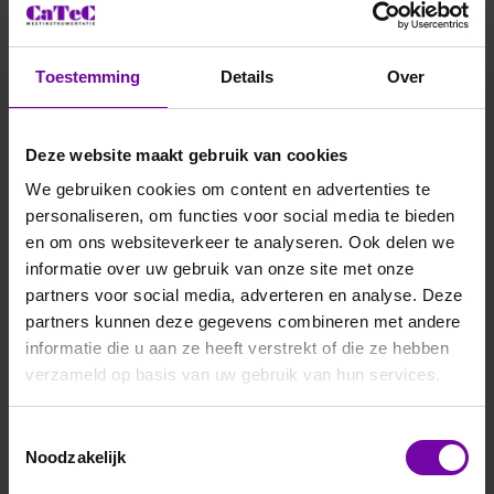
combinatie van de CaTeC Cloud en hoogwaardige ultrasone
THIES Meteo-sensoren sloot perfect aan op de gestelde
eisen. Deze sensoren zijn speciaal ontworpen voor gebruik
Toestemming
Details
Over
in uitdagende omgevingen zoals havens en
scheepvaarttoepassingen.
Samen met de klant hebben we vervolgens een
Deze website maakt gebruik van cookies
implementatieplan opgesteld en gerealiseerd.
We gebruiken cookies om content en advertenties te
personaliseren, om functies voor social media te bieden
Het resultaat
en om ons websiteverkeer te analyseren. Ook delen we
Met de nieuwe oplossing beschikt de klant nu over:
informatie over uw gebruik van onze site met onze
partners voor social media, adverteren en analyse. Deze
-Een centraal CaTeC Cloud-platform waarop actuele en
partners kunnen deze gegevens combineren met andere
historische meetgegevens beschikbaar zijn.
informatie die u aan ze heeft verstrekt of die ze hebben
-Veilige dataontsluiting via internet en IoT-technologie.
verzameld op basis van uw gebruik van hun services.
-Directe alarmmeldingen voor medewerkers bij
overschrijding van kritische grenswaarden.
-Real-time inzicht in de meetgegevens via smartphone,
Toestemmingsselectie
Noodzakelijk
tablet of pc.
-Een overzichtelijk dashboard voor snelle interpretatie van