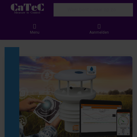
Enter a search term. Results will appear
Menu
Aanmelden