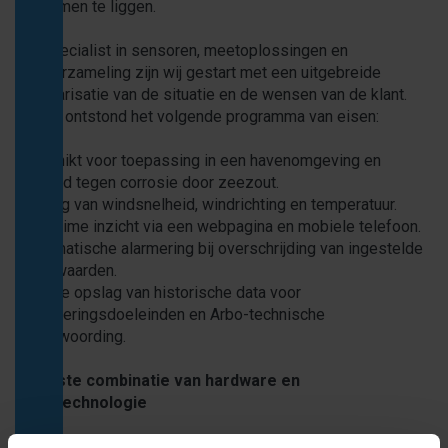
stil komen te liggen.
Als specialist in sensoren, meetoplossingen en
dataverzameling zijn wij gestart met een uitgebreide
inventarisatie van de situatie en de wensen van de klant.
Hieruit ontstond het volgende programma van eisen:
-Geschikt voor toepassing in een havenomgeving en
bestand tegen corrosie door zeezout.
-Meting van windsnelheid, windrichting en temperatuur.
-Real-time inzicht via een webpagina en mobiele telefoon.
-Automatische alarmering bij overschrijding van ingestelde
grenswaarden.
-Veilige opslag van historische data voor
verzekeringsdoeleinden en Arbo-technische
verantwoording.
De juiste combinatie van hardware en
cloudtechnologie
Na analyse bleek de oplossing verrassend eenvoudig. De