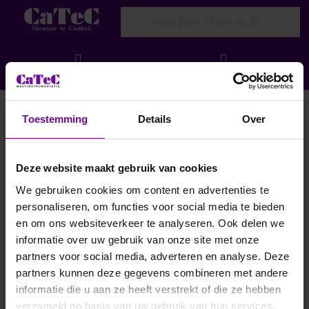
Enter a search term. Results will appear
Menu
Aanmelden
Relatieve vochtigheid en Temperatuur
Toestemming
Details
Over
Filteren en sorteren
Deze website maakt gebruik van cookies
We gebruiken cookies om content en advertenties te
personaliseren, om functies voor social media te bieden
en om ons websiteverkeer te analyseren. Ook delen we
informatie over uw gebruik van onze site met onze
partners voor social media, adverteren en analyse. Deze
partners kunnen deze gegevens combineren met andere
informatie die u aan ze heeft verstrekt of die ze hebben
verzameld op basis van uw gebruik van hun services.