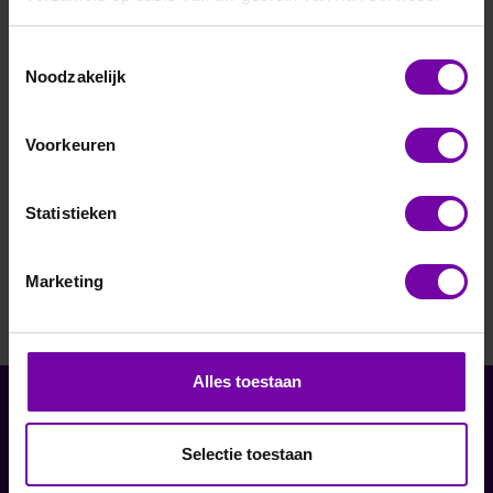
E+E
Toestemmingsselectie
EE220 serie
Noodzakelijk
relatieve
vochtigheid en
Voorkeuren
temperatuur
transmitters
Statistieken
Marketing
Alles toestaan
Informatie
Selectie toestaan
Service
Bedrijf