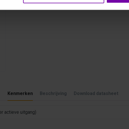
Kenmerken
Beschrijving
Download datasheet
r actieve uitgang)