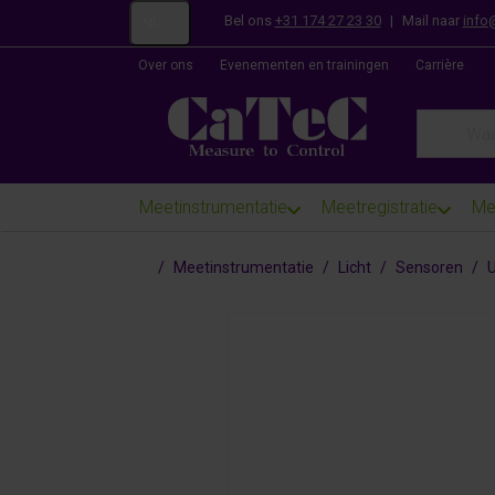
Bel ons
+31 174 27 23 30
|
Mail naar
info
NL
Over ons
Evenementen en trainingen
Carrière
Enter a se
Meetinstrumentatie
Meetregistratie
Me
Startpagina
Meetinstrumentatie
Licht
Sensoren
U