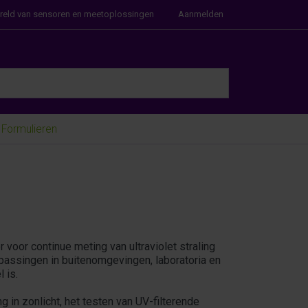
ereld van sensoren en meetoplossingen
Aanmelden
e Enter key to view all the results.
Formulieren
oor continue meting van ultraviolet straling
assingen in buitenomgevingen, laboratoria en
 is.
 in zonlicht, het testen van UV-filterende