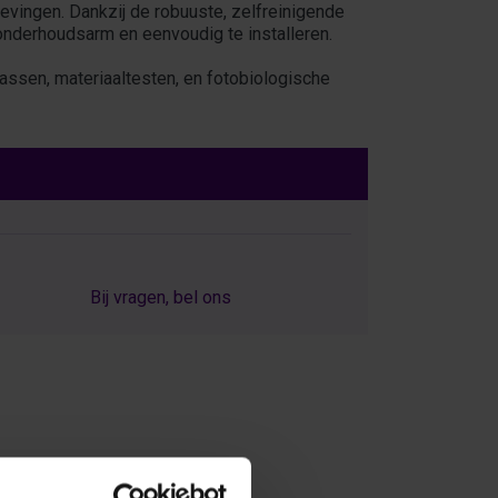
evingen. Dankzij de robuuste, zelfreinigende
onderhoudsarm en eenvoudig te installeren.
kassen, materiaaltesten, en fotobiologische
Bij vragen, bel ons