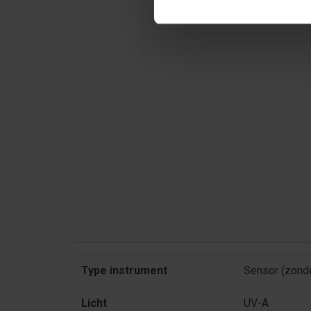
Kenmerken
Type instrument
Sensor (zonde
Licht
UV-A