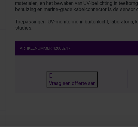
materialen, en het bewaken van UV-belichting in teeltomg
behuizing en marine-grade kabelconnector is de sensor 
Toepassingen: UV-monitoring in buitenlucht, laboratoria, 
studies.
ARTIKELNUMMER
4200524
/
Vraag een offerte aan