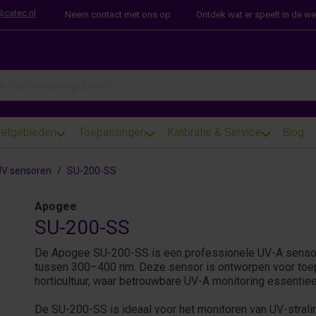
@catec.nl
Neem contact met ons op
Ontdek wat er speelt in de w
arch term. Results will appear automatically as you type. Press th
etgebieden
Toepassingen
Kalibratie & Service
Blog
V sensoren
SU-200-SS
Apogee
SU-200-SS
De Apogee SU-200-SS is een professionele UV-A sensor v
tussen 300–400 nm. Deze sensor is ontworpen voor toep
horticultuur, waar betrouwbare UV-A monitoring essentieel
De SU-200-SS is ideaal voor het monitoren van UV-straling