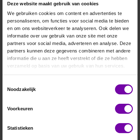
Deze website maakt gebruik van cookies
We gebruiken cookies om content en advertenties te
personaliseren, om functies voor social media te bieden
en om ons websiteverkeer te analyseren. Ook delen we
informatie over uw gebruik van onze site met onze
Apogee
partners voor social media, adverteren en analyse. Deze
SQ-205X-SS
partners kunnen deze gegevens combineren met andere
Apogee SQ-205X – Precisie quantum sensor voor optimale
informatie die u aan ze heeft verstrekt of die ze hebben
lichtmetingen
verzameld op basis van uw gebruik van hun services.
De Apogee SQ-205X is een hoogwaardige quantum sensor
die speciaal is ontworpen voor het meten van
Toestemmingsselectie
fotosynthetisch actief licht (PAR). Met zijn robuuste en
Noodzakelijk
weerbestendige behuizing levert de SQ-205X nauwkeurige
en reproduceerbare metingen in zowel
laboratoriumomgevingen als veldtoepassingen.
Voorkeuren
Deze sensor is ideaal voor onderzoekers, telers en
lichtspecialisten die betrouwbare gegevens nodig hebben
Statistieken
om lichtomstandigheden te monitoren en plantengroei te
optimaliseren. Het duurzame ontwerp garandeert langdurige