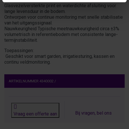
Glasvezelversterkte print en waterdichte afsluiting voor
lange levensduur in de bodem.
Ontworpen voor continue monitoring met snelle stabilisatie
van het uitgangssignaal.
Nauwkeurigheid Typische meetnauwkeurigheid circa ±3%
volumetrisch in referentiebodem met consistente lange-
termijnstabiliteit.
Toepassingen:
Geschikt voor smart garden, irrigatiesturing, kassen en
continu veldmonitoring.
ARTIKELNUMMER
4340002
/
Bij vragen, bel ons
Vraag een offerte aan