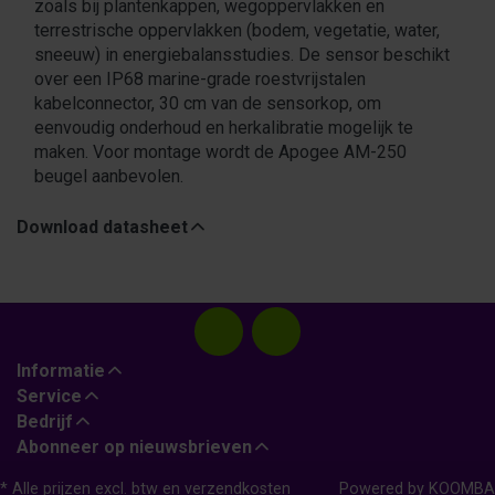
zoals bij plantenkappen, wegoppervlakken en
terrestrische oppervlakken (bodem, vegetatie, water,
sneeuw) in energiebalansstudies. De sensor beschikt
over een IP68 marine-grade roestvrijstalen
kabelconnector, 30 cm van de sensorkop, om
eenvoudig onderhoud en herkalibratie mogelijk te
maken. Voor montage wordt de Apogee AM-250
beugel aanbevolen.
Download datasheet
Informatie
Service
Bedrijf
Abonneer op nieuwsbrieven
* Alle prijzen excl. btw en
verzendkosten
Powered by
KOOMBA