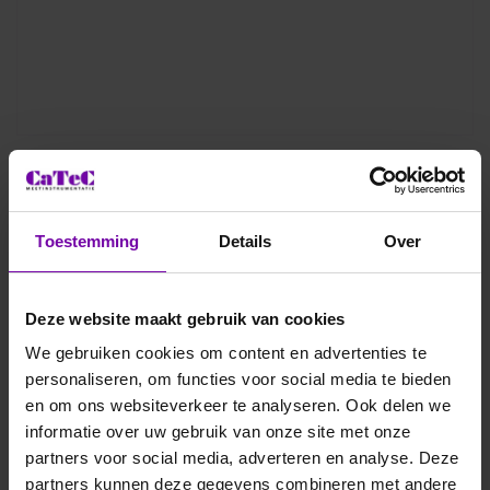
Apogee
SG-410
CloudBurst Weighing Precipitation Gauge, unheated, 5m
Toestemming
Details
Over
cable
De Apogee SG‑400 is een Cloudburst weeg-neerslagmeter
die totale neerslag (regen, sneeuw, hagel, ijzel) uiterst
Deze website maakt gebruik van cookies
nauwkeurig registreert met behulp van een gevoelige
loadcell.
We gebruiken cookies om content en advertenties te
personaliseren, om functies voor social media te bieden
Type: Weeg-neerslagmeter (Cloudburst series)
en om ons websiteverkeer te analyseren. Ook delen we
Meetprincipe: Bepaalt neerslag via het gewicht van
informatie over uw gebruik van onze site met onze
opgevangen water in een container
partners voor social media, adverteren en analyse. Deze
Geavanceerd algoritme corrigeert voor temperatuur,
partners kunnen deze gegevens combineren met andere