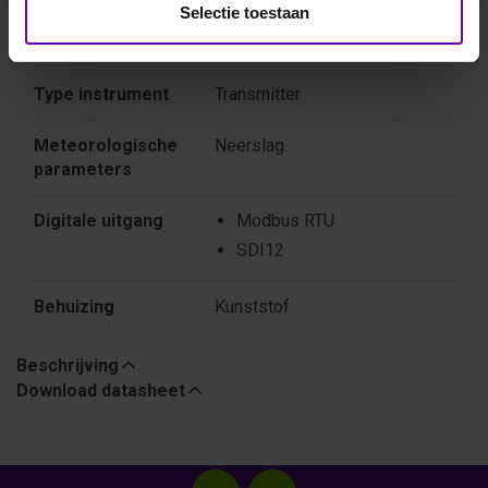
Selectie toestaan
Kenmerken
Kenmerken
Type instrument
Transmitter
Meteorologische
Neerslag
parameters
Digitale uitgang
Modbus RTU
SDI12
Behuizing
Kunststof
Beschrijving
Download datasheet