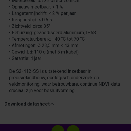
• Meetbereik: tot 2× direct zonlicht
• Opnieuw meetbaar: < 1 %
• Langetermijndrift: < 2 % per jaar
• Responstijd: < 0,6 s
• Zichtveld: circa 35°
• Behuizing: geanodiseerd aluminium, IP68
• Temperatuurbereik: −40 °C tot 70 °C
• Afmetingen: Ø 23,5 mm × 43 mm
• Gewicht: ± 110 g (met 5 m kabel)
• Garantie: 4 jaar
De S2-412-SS is uitstekend inzetbaar in
precisielandbouw, ecologisch onderzoek en
veldmonitoring, waar betrouwbare, continue NDVI-data
cruciaal zijn voor besluitvorming.
Download datasheet