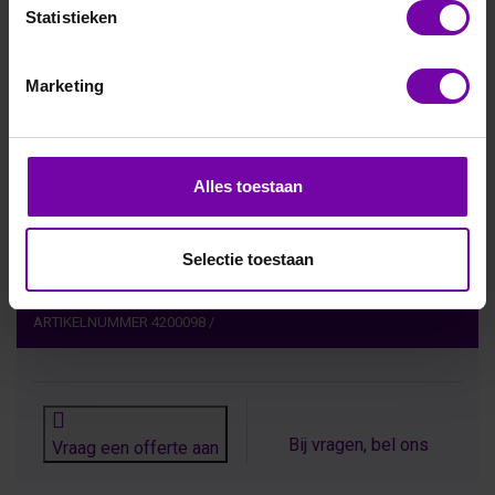
Statistieken
Apogee
Marketing
S2-412-SS
De Apogee S2-412-SS is een robuuste, naar beneden
gerichte NDVI-sensor met SDI-12-uitgang voor
nauwkeurige monitoring van vegetatiegezondheid via
Alles toestaan
reflectiemetingen bij 650 nm (rood) en 810 nm (NIR). Ideaal
voor landbouw, ecologisch onderzoek en precisielandbouw
onder zware omstandigheden.
Selectie toestaan
ARTIKELNUMMER
4200098
/
Bij vragen, bel ons
Vraag een offerte aan