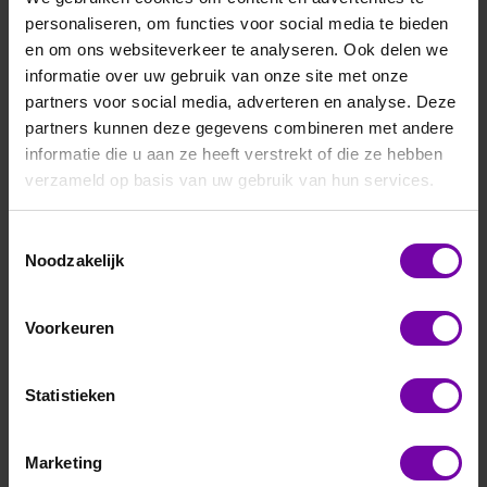
personaliseren, om functies voor social media te bieden
en om ons websiteverkeer te analyseren. Ook delen we
informatie over uw gebruik van onze site met onze
partners voor social media, adverteren en analyse. Deze
partners kunnen deze gegevens combineren met andere
informatie die u aan ze heeft verstrekt of die ze hebben
Delta-T
verzameld op basis van uw gebruik van hun services.
PR-AKC1
Augerring kit
Toestemmingsselectie
Noodzakelijk
ARTIKELNUMMER
4350606
/
Voorkeuren
Statistieken
Bij vragen, bel ons
Vraag een offerte aan
Marketing