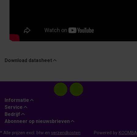
Download datasheet
Informatie
Service
Bedrijf
Abonneer op nieuwsbrieven
* Alle prijzen excl. btw en
verzendkosten
Powered by
KOOMBA