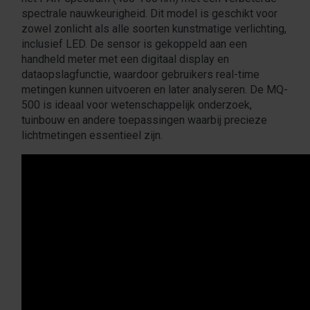
spectrale nauwkeurigheid. Dit model is geschikt voor
zowel zonlicht als alle soorten kunstmatige verlichting,
inclusief LED. De sensor is gekoppeld aan een
handheld meter met een digitaal display en
dataopslagfunctie, waardoor gebruikers real-time
metingen kunnen uitvoeren en later analyseren. De MQ-
500 is ideaal voor wetenschappelijk onderzoek,
tuinbouw en andere toepassingen waarbij precieze
lichtmetingen essentieel zijn.