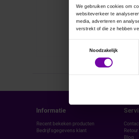
We gebruiken cookies om cont
websiteverkeer te analyseren
media, adverteren en analys
verstrekt of die ze hebben v
Toestemmingsselectie
Noodzakelijk
Informatie
Serv
Recent bekeken producten
Contac
Bedrijfsgegevens klant
Retour
Blog