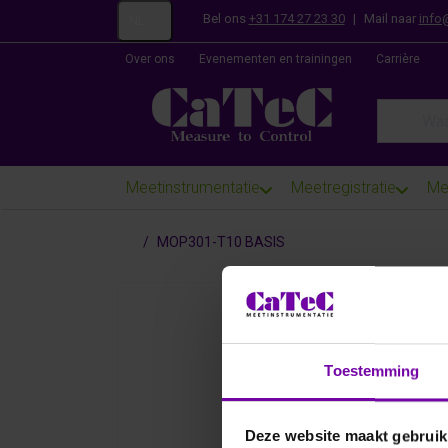
Bel ons
+31 174 27 23 30
|
Mail naar
info
NL
Over ons
Evenementen en trainingen
Carrière
Enter a se
Meetinstrumentatie
Meetregistratie
Me
Startpagina
MOP301-T10 BASIS
Toestemming
Deze website maakt gebruik