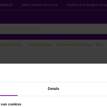
@catec.nl
Neem contact met ons op
Ontdek wat er speelt in de w
arch term. Results will appear automatically as you type. Press th
etgebieden
Toepassingen
Kalibratie & Service
Blog
E+E
MOP301-T10 BASIS
vocht in olie transmitter, tot 120°C en 20 Bar, code aanvul
Details
ARTIKELNUMMER
6103465
/
 van cookies