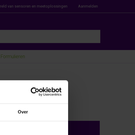
ereld van sensoren en meetoplossingen
Aanmelden
e Enter key to view all the results.
Formulieren
len!
Over