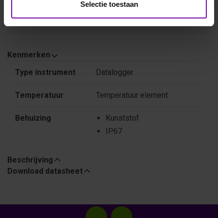
Selectie toestaan
Bij vragen, bel ons
Vraag een offerte aan
Kenmerken
Kenmerken
Type instrument
Datalogger
Temperatuur
Temperatuur element
Behuizing
Kunststof
IP67
Beschrijving
Download datasheet