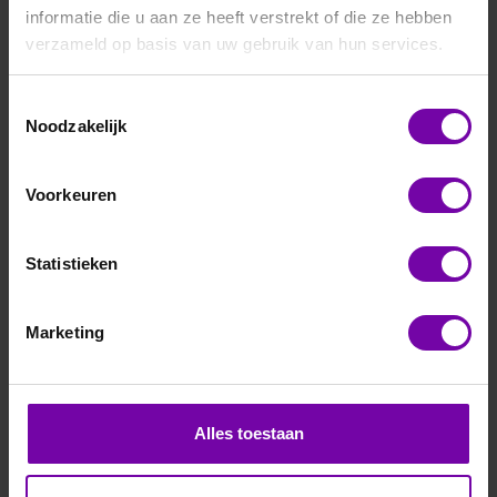
informatie die u aan ze heeft verstrekt of die ze hebben
verzameld op basis van uw gebruik van hun services.
Toestemmingsselectie
Noodzakelijk
Fourtec
LITE5032L
Voorkeuren
Microlite datalogger voor temperatuur
De MicroLite LITE5032L is een compacte, waterdichte
USB-datalogger die temperaturen van –40 tot +80 °C
Statistieken
registreert. Hij heeft 32.000 meetpunten, een duidelijk LCD-
display, LED-alarmindicatoren en werkt langdurig op een
knoopcelbatterij. Ideaal voor koudeketen- en
Marketing
opslagmonitoring.
ARTIKELNUMMER
3600030
/
Alles toestaan