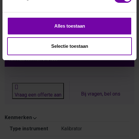
Alles toestaan
E+E
HUMOR20-M1
Selectie toestaan
ARTIKELNUMMER
6104800
/
Bij vragen, bel ons
Vraag een offerte aan
Kenmerken
Kenmerken
Type instrument
Kalibrator