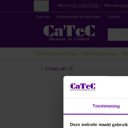
Bel ons
+31 174 27 23 30
|
Mail naar
info
NL
Over ons
Evenementen en trainingen
Carrière
Enter a se
Meetinstrumentatie
Meetregistratie
Me
Startpagina
HTS801-M1-T5
Toestemming
Deze website maakt gebruik