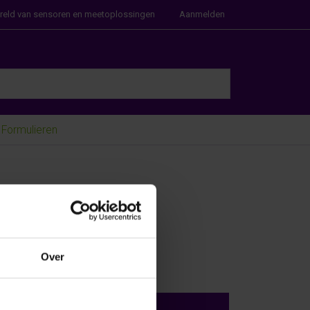
ereld van sensoren en meetoplossingen
Aanmelden
e Enter key to view all the results.
Formulieren
Over