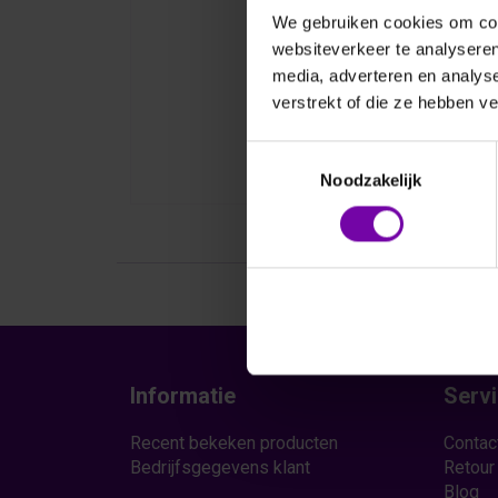
We gebruiken cookies om cont
websiteverkeer te analyseren
media, adverteren en analys
verstrekt of die ze hebben v
Toestemmingsselectie
Noodzakelijk
Informatie
Serv
Recent bekeken producten
Contac
Bedrijfsgegevens klant
Retour
Blog