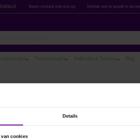
@catec.nl
Neem contact met ons op
Ontdek wat er speelt in de w
arch term. Results will appear automatically as you type. Press th
etgebieden
Toepassingen
Kalibratie & Service
Blog
E+E
HTS801-M1-T5
Industriele %RV/T transmitter, tot 180°C
Details
Voor meer informatie :
HTS801 serie
 van cookies
ARTIKELNUMMER
6103260
/