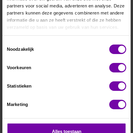
partners voor social media, adverteren en analyse. Deze
partners kunnen deze gegevens combineren met andere
informatie die u aan ze heeft verstrekt of die ze hebben
verzameld op basis van uw gebruik van hun services.
Toestemmingsselectie
E+E
Noodzakelijk
HTS801-M1-T28
High-end Meteorologische %RV/T transmitter, 2
Voorkeuren
meetvoelers
Voor meer informatie :
HTS801 serie
Statistieken
ARTIKELNUMMER
6103274
/
Marketing
Bij vragen, bel ons
Vraag een offerte aan
Alles toestaan