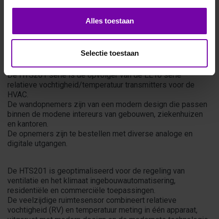
Alles toestaan
E+E
HTS201 serie vocht- en temperatuur
Selectie toestaan
transmitters
De HTS201 serie is de opvolger van de EE10 serie
relatieve vochtigheid/temperatuur transmitters voor de
HVAC.
De wandopnemers zijn van een modern design die passen
binnen de modene intereurs van gebouwen, ziekenhuizen
en kantoren.
De opnemers zijn te bestellen met diverse analoge en
digitale utgangen.
De HTS201 is geoptimaliseerd voor de regeling van
ventilatie en het klimaat ingebouwautomatisering,
residentiële en commerciële toepassingen.
De veelzijdige ruimtesensor combineert relatieve
vochtigheid (RV) en temperatuur meting in één apparaat,