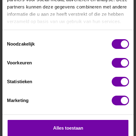
partners kunnen deze gegevens combineren met andere
informatie die u aan ze heeft verstrekt of die ze hebben
verzameld op basis van uw gebruik van hun services.
Toestemmingsselectie
Noodzakelijk
E+E
HTP501-T4-F5-K2-L200-C1
Voorkeuren
Digitale RV/T meetvoeler, PTFE filter, 2m kabel
Statistieken
ARTIKELNUMMER
6104282
/
Marketing
Bij vragen, bel ons
Vraag een offerte aan
Alles toestaan