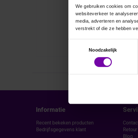
We gebruiken cookies om cont
websiteverkeer te analyseren
media, adverteren en analys
verstrekt of die ze hebben v
Toestemmingsselectie
Noodzakelijk
Informatie
Serv
Recent bekeken producten
Contac
Bedrijfsgegevens klant
Retour
Blog