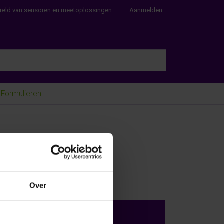
ereld van sensoren en meetoplossingen
Aanmelden
e Enter key to view all the results.
Formulieren
Over