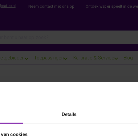
@catec.nl
Neem contact met ons op
Ontdek wat er speelt in de w
arch term. Results will appear automatically as you type. Press th
etgebieden
Toepassingen
Kalibratie & Service
Blog
E+E
HTP501-T4-F3-K2-L200-C1
Digitale RV/T meetvoeler, metalgrid filter, 2m kabel
Details
ARTIKELNUMMER
6104262
/
 van cookies