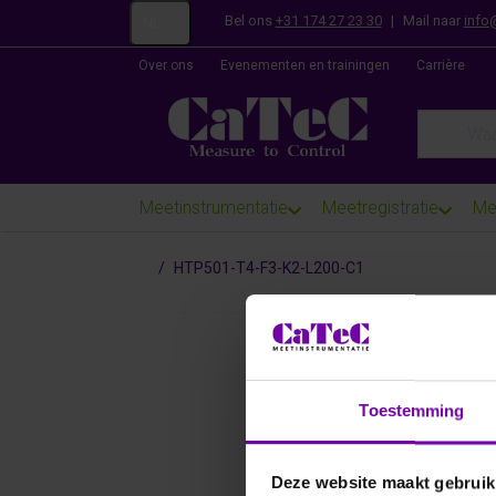
Bel ons
+31 174 27 23 30
|
Mail naar
info
NL
Over ons
Evenementen en trainingen
Carrière
Enter a se
Meetinstrumentatie
Meetregistratie
Me
Startpagina
HTP501-T4-F3-K2-L200-C1
Toestemming
Deze website maakt gebruik